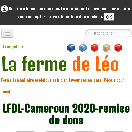
Ce site utilise des cookies. En continuant à naviguer sur ce site,
OK
vous acceptez notre utilisation des cookies.
Accueil
Français
▼
A propos de nous
La ferme
de Léo
▼
Coopérative
▼
Ferme humanitaire écolgique et bio en faveur des enfants (L'école pour
Portofolio
▼
tous)
Volunteers
LFDL-Cameroun 2020-remise
Ventes
de dons
Dons