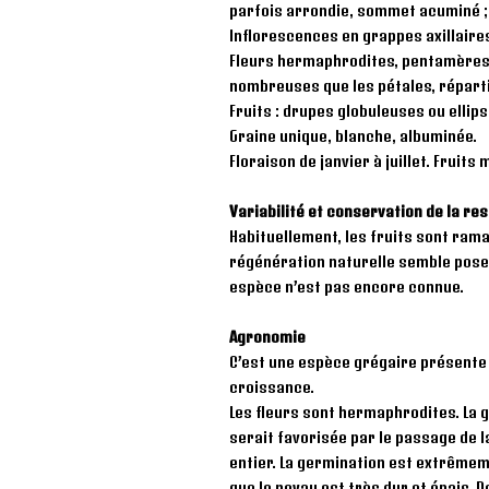
parfois arrondie, sommet acuminé ; 
Inflorescences en grappes axillaires
Fleurs hermaphrodites, pentamères ;
nombreuses que les pétales, répartis
Fruits : drupes globuleuses ou ellips
Graine unique, blanche, albuminée.
Floraison de janvier à juillet. Fruits 
Variabilité et conservation de la re
Habituellement, les fruits sont ramass
régénération naturelle semble poser
espèce n’est pas encore connue.
Agronomie
C’est une espèce grégaire présente 
croissance.
Les fleurs sont hermaphrodites. La g
serait favorisée par le passage de 
entier. La germination est extrêmeme
que le noyau est très dur et épais. D