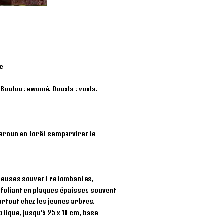
re
Boulou : ewomé. Douala : voula.
ameroun en forêt sempervirente
breuses souvent retombantes,
exfoliant en plaques épaisses souvent
urtout chez les jeunes arbres.
ptique, jusqu’à 25 x 10 cm, base