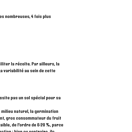
es nombreuses, 4 fois plus
iter la récolte. Par ailleurs, la
 variabilité au sein de cette
site pas un sol spécial pour sa
 milieu naturel, la germination
hant, gros consommateur du fruit
aible, de l’ordre de 0-20 %, parce
tion ; bien au contraire, ils