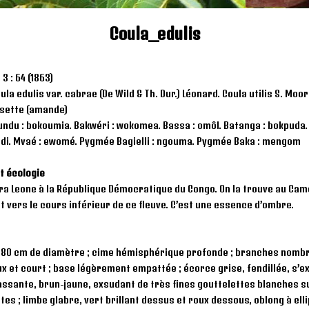
Coula_edulis
3 : 64 (1863)
la edulis var. cabrae (De Wild & Th. Dur.) Léonard. Coula utilis S. Moo
isette (amande)
du : bokoumia. Bakwéri : wokomea. Bassa : omôl. Batanga : bokpuda. 
oudi. Mvaé : ewomé. Pygmée Bagielli : ngouma. Pygmée Baka : mengom
t écologie
erra Leone à la République Démocratique du Congo. On la trouve au C
nt vers le cours inférieur de ce fleuve. C’est une essence d’ombre.
t 80 cm de diamètre ; cime hémisphérique profonde ; branches nom
ux et court ; base légèrement empattée ; écorce grise, fendillée, s’
assante, brun-jaune, exsudant de très fines gouttelettes blanches s
tes ; limbe glabre, vert brillant dessus et roux dessous, oblong à elli