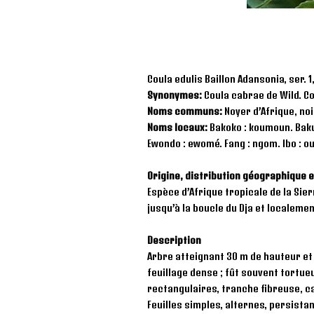
Coula edulis Baillon Adansonia, ser. 1, 
Synonymes:
Coula cabrae de Wild. Cou
Noms communs:
Noyer d’Afrique, no
Noms locaux:
Bakoko : koumoun. Bakun
Ewondo : ewomé. Fang : ngom. Ibo : 
Origine, distribution géographique e
Espèce d’Afrique tropicale de la Si
jusqu’à la boucle du Dja et localeme
Description
Arbre atteignant 30 m de hauteur e
feuillage dense ; fût souvent tortue
rectangulaires, tranche fibreuse, c
Feuilles simples, alternes, persistan