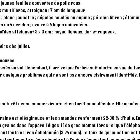
jeunes feuilles couvertes de poils roux.
 multiflores, atteignant 7 cm de longueur.
 blanc-jaunâtre ; sépales soudés en cupule ; pétales libres ; étamin
 en 4 cercles ; ovaire à 4 loges uniovulées.
oïdes atteignant 3 x 3 cm ; noyau ligneux, dur et rugueux.
mûrs dès juillet.
ssource
és au sol. Cependant, il arrive que l’arbre soit abattu en vue de facil
 quelques problèmes qui ne sont pas encore clairement identifiés. La
en forêt dense sempervirente et en forêt semi-décidue. Elle ne néces
raine est oléagineuse et les amandes renferment 22-30 % d’huile. En
la graine dans l’appareil digestif de gros mammifères tel que l’élép
nt lente et très échelonnée (3-24 mois). Le taux de germination est f
es traitements à l’eau chaude et à l’acide n’apportent aucune améliora