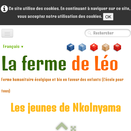
Ce site utilise des cookies. En continuant à naviguer sur ce site,
OK
vous acceptez notre utilisation des cookies.
Accueil
Français
▼
A propos de nous
La ferme
de Léo
▼
Coopérative
▼
Ferme humanitaire écolgique et bio en faveur des enfants (L'école pour
Portofolio
▼
tous)
Volunteers
Les jeunes de Nkolnyama
Ventes
Dons